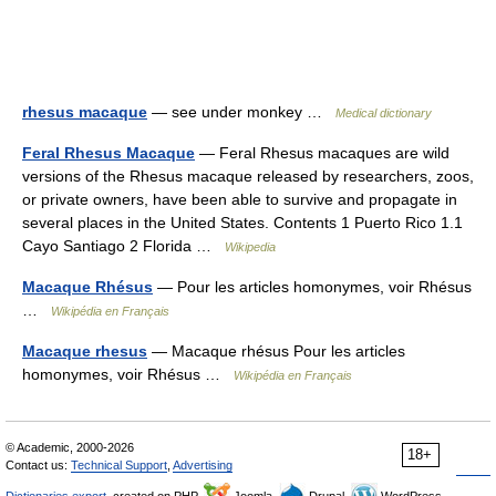
rhesus macaque
— see under monkey …
Medical dictionary
Feral Rhesus Macaque
— Feral Rhesus macaques are wild
versions of the Rhesus macaque released by researchers, zoos,
or private owners, have been able to survive and propagate in
several places in the United States. Contents 1 Puerto Rico 1.1
Cayo Santiago 2 Florida …
Wikipedia
Macaque Rhésus
— Pour les articles homonymes, voir Rhésus
…
Wikipédia en Français
Macaque rhesus
— Macaque rhésus Pour les articles
homonymes, voir Rhésus …
Wikipédia en Français
© Academic, 2000-2026
18+
Contact us:
Technical Support
,
Advertising