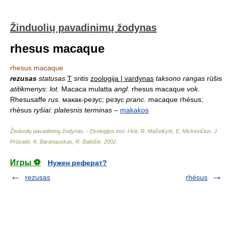
Žinduolių pavadinimų žodynas
rhesus macaque
rhesus macaque
rezusas
statusas
T
sritis
zoologija | vardynas
taksono rangas
rūšis
atitikmenys
:
lot.
Macaca mulatta
angl.
rhesus macaque
vok.
Rhesusaffe
rus.
макак-резус; резус
pranc.
macaque rhésus;
rhésus
ryšiai
:
platesnis terminas
–
makakos
Žinduolių pavadinimų žodynas. - Ekologijos inst. l-kla
.
R. Mažeikytė, E. Mickevičius, J.
Prūsaitė, K. Baranauskas, R. Baleišis
.
2002
.
Игры ⚽
Нужен реферат?
rezusas
rhésus