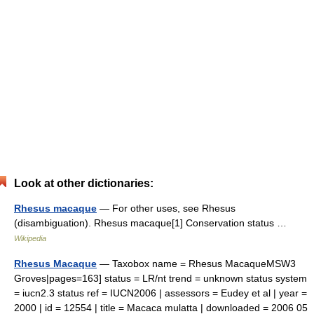
Look at other dictionaries:
Rhesus macaque
— For other uses, see Rhesus
(disambiguation). Rhesus macaque[1] Conservation status …
Wikipedia
Rhesus Macaque
— Taxobox name = Rhesus MacaqueMSW3
Groves|pages=163] status = LR/nt trend = unknown status system
= iucn2.3 status ref = IUCN2006 | assessors = Eudey et al | year =
2000 | id = 12554 | title = Macaca mulatta | downloaded = 2006 05