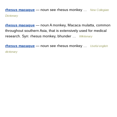
rhesus macaque
— noun see rhesus monkey …
New Collegiate
Dictionary
rhesus macaque
— noun A monkey, Macaca mulatta, common
throughout southern Asia, that is extensively used for medical
research. Syn: rhesus monkey, bhunder …
Wiktionary
rhesus macaque
— noun see rhesus monkey …
Useful english
dictionary