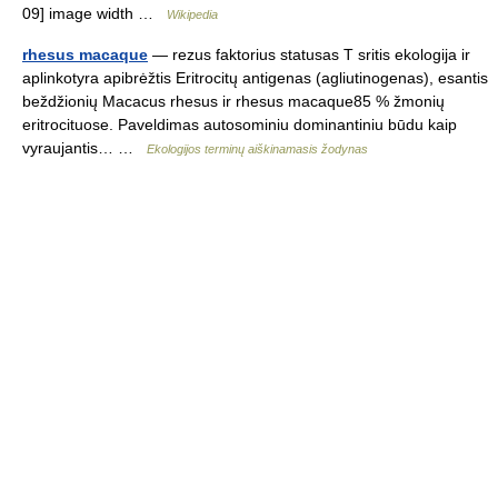
09] image width …
Wikipedia
rhesus macaque
— rezus faktorius statusas T sritis ekologija ir
aplinkotyra apibrėžtis Eritrocitų antigenas (agliutinogenas), esantis
beždžionių Macacus rhesus ir rhesus macaque85 % žmonių
eritrocituose. Paveldimas autosominiu dominantiniu būdu kaip
vyraujantis… …
Ekologijos terminų aiškinamasis žodynas