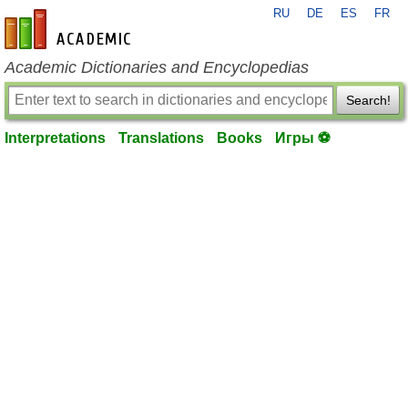
RU
DE
ES
FR
en-academic.com
Academic Dictionaries and Encyclopedias
Search!
Interpretations
Translations
Books
Игры ⚽