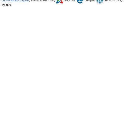
Dictionaries export
, created on PHP,
Joomla,
Drupal,
WordPress,
MODx.